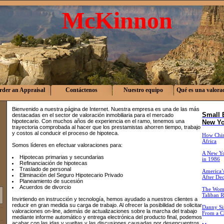
McKinnon
rder an Appraisal
Contáctenos
Nuestro equipo
Qué es una valora
Bienvenido a nuestra página de Internet. Nuestra empresa es una de las más
Small 
destacadas en el sector de valoración inmobiliaria para el mercado
hipotecario. Con muchos años de experiencia en el ramo, tenemos una
New Yo
trayectoria comprobada al hacer que los prestamistas ahorren tiempo, trabajo
y costos al conducir el proceso de hipoteca.
How China
Africa
Somos líderes en efectuar valoraciones para:
A New Yo
Hipotecas primarias y secundarias
in 1986
Refinanciación de hipotecas
Traslado de personal
America’s
Eliminación del Seguro Hipotecario Privado
After De
Planeamiento de sucesión
Acuerdos de divorcio
The Wome
Taliban R
Invirtiendo en instrucción y tecnología, hemos ayudado a nuestros clientes a
reducir en gran medida su carga de trabajo. Al ofrecer la posibilidad de solicitar
Danny Si
valoraciones on-line, además de actualizaciones sobre la marcha del trabajo
From a Cr
mediante informe automático y entrega electrónica del producto final, podemos
acabar con las idas y vueltas y las discusiones causadas por desencuentros