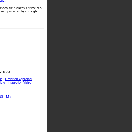
s...
ticles are property of New York
 and protected by copyright.
AZ 85331
in
|
Order an Appraisal
|
icio
|
Inspection Video
Site Map