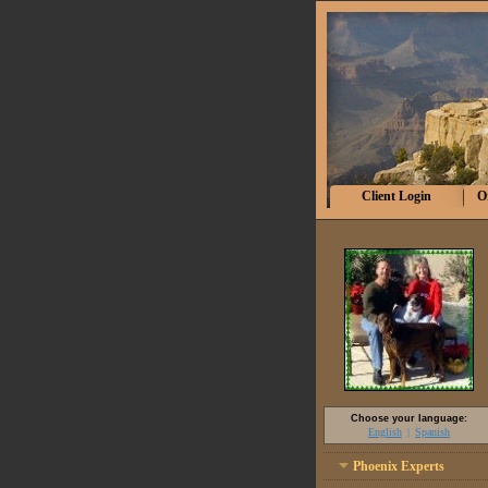
Client Login
O
Choose your language:
English
Spanish
Phoenix Experts