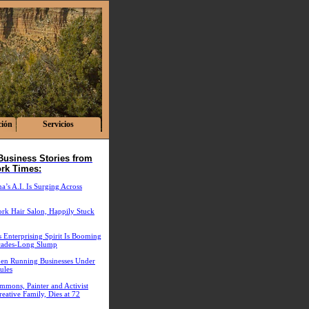
ción
Servicios
Business Stories from
rk Times:
’s A.I. Is Surging Across
rk Hair Salon, Happily Stuck
 Enterprising Spirit Is Booming
cades-Long Slump
n Running Businesses Under
ules
mmons, Painter and Activist
eative Family, Dies at 72