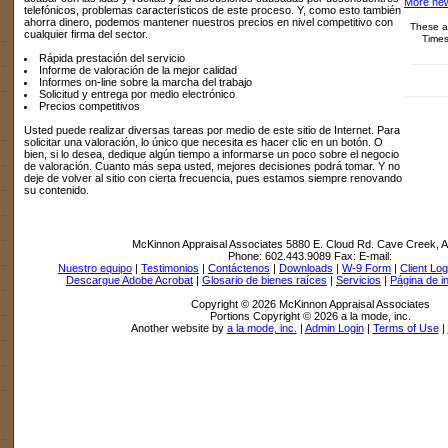
More new
telefónicos, problemas característicos de este proceso. Y, como esto también
ahorra dinero, podemos mantener nuestros precios en nivel competitivo con
These ar
cualquier firma del sector.
Times
Rápida prestación del servicio
Informe de valoración de la mejor calidad
Informes on-line sobre la marcha del trabajo
Solicitud y entrega por medio electrónico
Precios competitivos
Usted puede realizar diversas tareas por medio de este sitio de Internet. Para
solicitar una valoración, lo único que necesita es hacer clic en un botón. O
bien, si lo desea, dedique algún tiempo a informarse un poco sobre el negocio
de valoración. Cuanto más sepa usted, mejores decisiones podrá tomar. Y no
deje de volver al sitio con cierta frecuencia, pues estamos siempre renovando
su contenido.
McKinnon Appraisal Associates
5880 E. Cloud Rd. Cave Creek, 
Phone:
602.443.9089
Fax:
E-mail:
Nuestro equipo
|
Testimonios
|
Contáctenos
|
Downloads
|
W-9 Form
|
Client Log
Descargue Adobe Acrobat
|
Glosario de bienes raíces
|
Servicios
|
Página de in
Copyright © 2026 McKinnon Appraisal Associates
Portions Copyright © 2026 a la mode, inc.
Another website by
a la mode, inc.
|
Admin Login
|
Terms of Use
|