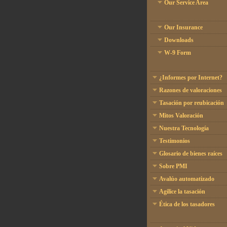
Our Service Area
Our Insurance
Downloads
W-9 Form
¿Informes por Internet?
Razones de valoraciones
Tasación por reubicación
Mitos Valoración
Nuestra Tecnología
Testimonios
Glosario de bienes raíces
Sobre PMI
Avalúo automatizado
Agilice la tasación
Ética de los tasadores