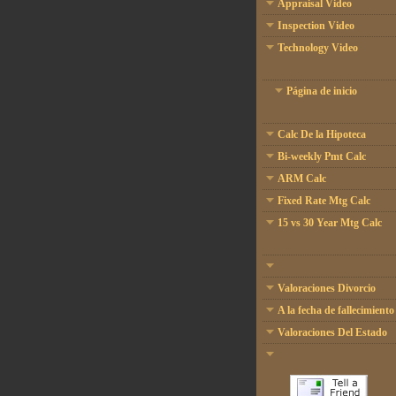
Appraisal Video
Inspection Video
Technology Video
Página de inicio
Calc De la Hipoteca
Bi-weekly Pmt Calc
ARM Calc
Fixed Rate Mtg Calc
15 vs 30 Year Mtg Calc
Valoraciones Divorcio
A la fecha de fallecimiento
Valoraciones Del Estado